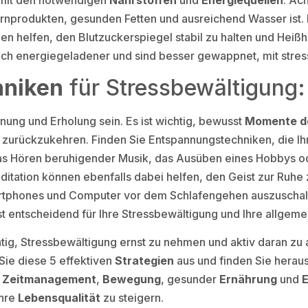
ornprodukten, gesunden Fetten und ausreichend Wasser ist.
 helfen, den Blutzuckerspiegel stabil zu halten und Heißh
ich energiegeladener und sind besser gewappnet, mit stre
hniken
für Stressbewältigung:
nung und Erholung sein. Es ist wichtig, bewusst
Momente d
 zurückzukehren. Finden Sie Entspannungstechniken, die Ihn
s Hören beruhigender Musik, das Ausüben eines Hobbys od
itation können ebenfalls dabei helfen, den Geist zur Ruhe
martphones und Computer vor dem Schlafengehen auszuscha
st entscheidend für Ihre Stressbewältigung und Ihre allgem
htig, Stressbewältigung ernst zu nehmen und aktiv daran zu 
Sie diese 5 effektiven
Strategien
aus und finden Sie herau
m
Zeitmanagement
,
Bewegung
, gesunder
Ernährung
und
Ihre
Lebensqualität
zu steigern.