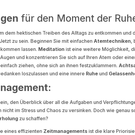
ngen
für den Moment der Ruh
 um dem hektischen Treiben des Alltags zu entkommen und d
etzt zu sein. Beginnen Sie mit einfachen
Atemtechniken
,
e kommen lassen.
Meditation
ist eine weitere Möglichkeit, d
e Augen und konzentrieren Sie sich auf Ihren Atem oder ein
 einfach ziehen, ohne sich an ihnen festzuklammern.
Achts
 Gedanken loszulassen und eine innere
Ruhe
und
Gelassenh
management
:
sein, den Überblick über all die Aufgaben und Verpflichtunge
m nicht im Stress und Chaos zu versinken. Doch wie genau sc
rholung
zu schaffen?
e eines effizienten
Zeitmanagements
ist die klare Prioris