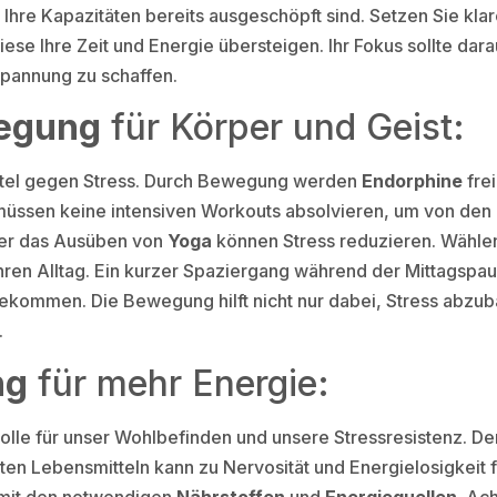
 Ihre Kapazitäten bereits ausgeschöpft sind. Setzen Sie kla
se Ihre Zeit und Energie übersteigen. Ihr Fokus sollte dara
spannung zu schaffen.
wegung
für Körper und Geist:
ittel gegen Stress. Durch Bewegung werden
Endorphine
frei
müssen keine intensiven Workouts absolvieren, um von den p
der das Ausüben von
Yoga
können Stress reduzieren. Wähle
n Ihren Alltag. Ein kurzer Spaziergang während der Mittag
bekommen. Die Bewegung hilft nicht nur dabei, Stress abzub
.
ng
für mehr Energie:
olle für unser Wohlbefinden und unsere Stressresistenz. D
eten Lebensmitteln kann zu Nervosität und Energielosigkei
 mit den notwendigen
Nährstoffen
und
Energiequellen
. Ac