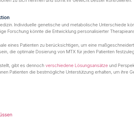
orien zu sich nehmen und somit ihr Gewicht besser kontrollieren.
ktion
edizin. Individuelle genetische und metabolische Unterschiede kön
ge Forschung könnte die Entwicklung personalisierter Therapiean
erkmale eines Patienten zu berücksichtigen, um eine maßgeschneid
 sein, die optimale Dosierung von MTX für jeden Patienten festzu
tellt, gibt es dennoch
verschiedene Lösungsansätze
und Perspekt
n Patienten die bestmögliche Unterstützung erhalten, um ihre Ge
müssen