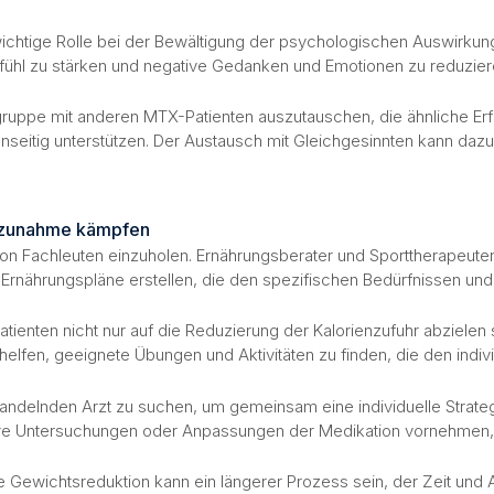
e wichtige Rolle bei der Bewältigung der psychologischen Auswirk
efühl zu stärken und negative Gedanken und Emotionen zu reduzier
ngsgruppe mit anderen MTX-Patienten auszutauschen, die ähnliche E
nseitig unterstützen. Der Austausch mit Gleichgesinnten kann dazu 
tszunahme kämpfen
 von Fachleuten einzuholen. Ernährungsberater und Sporttherapeut
e Ernährungspläne erstellen, die den spezifischen Bedürfnissen un
atienten nicht nur auf die Reduzierung der Kalorienzufuhr abziele
helfen, geeignete Übungen und Aktivitäten zu finden, die den indiv
handelnden Arzt zu suchen, um gemeinsam eine individuelle Strateg
re Untersuchungen oder Anpassungen der Medikation vornehmen, u
Die Gewichtsreduktion kann ein längerer Prozess sein, der Zeit und A