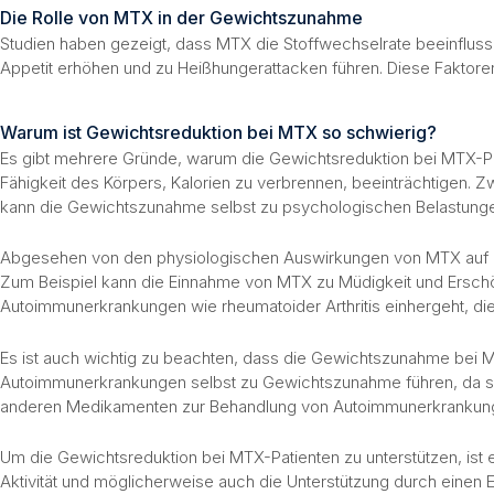
Die Rolle von MTX in der Gewichtszunahme
Studien haben gezeigt, dass MTX die Stoffwechselrate beeinflus
Appetit erhöhen und zu Heißhungerattacken führen. Diese Faktor
Warum ist Gewichtsreduktion bei MTX so schwierig?
Es gibt mehrere Gründe, warum die Gewichtsreduktion bei MTX-Pa
Fähigkeit des Körpers, Kalorien zu verbrennen, beeinträchtigen. 
kann die Gewichtszunahme selbst zu psychologischen Belastungen 
Abgesehen von den physiologischen Auswirkungen von MTX auf de
Zum Beispiel kann die Einnahme von MTX zu Müdigkeit und Erschöpf
Autoimmunerkrankungen wie rheumatoider Arthritis einhergeht, di
Es ist auch wichtig zu beachten, dass die Gewichtszunahme bei M
Autoimmunerkrankungen selbst zu Gewichtszunahme führen, da sie
anderen Medikamenten zur Behandlung von Autoimmunerkrankungen
Um die Gewichtsreduktion bei MTX-Patienten zu unterstützen, ist 
Aktivität und möglicherweise auch die Unterstützung durch einen E