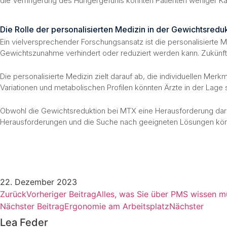
die Verringerung des Hungergefühls könnten Patienten weniger Kal
Die Rolle der personalisierten Medizin in der Gewichtsredu
Ein vielversprechender Forschungsansatz ist die personalisierte M
Gewichtszunahme verhindert oder reduziert werden kann. Zukünfti
Die personalisierte Medizin zielt darauf ab, die individuellen M
Variationen und metabolischen Profilen könnten Ärzte in der Lage
Obwohl die Gewichtsreduktion bei MTX eine Herausforderung dars
Herausforderungen und die Suche nach geeigneten Lösungen könne
22. Dezember 2023
Zurück
Vorheriger Beitrag
Alles, was Sie über PMS wissen 
Nächster Beitrag
Ergonomie am Arbeitsplatz
Nächster
Lea Feder