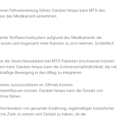
meren Fettverbrennung führen. Darüber hinaus kann MTX den
d sie das Medikament einnehmen.
ngsamte Stoffwechselsystem aufgrund des Medikaments die
r essen und insgesamt mehr Kalorien zu sich nehmen. Schließlich
ie die Gewichtsreduktion bei MTX-Patienten erschweren können.
ern kann. Darüber hinaus kann die Schmerzempfindlichkeit, die mit
mäßige Bewegung in den Alltag zu integrieren.
ments zurückzuführen ist. Oftmals können
eeinflussen können. Darüber hinaus kann der Einsatz von
ahme führen.
ie Kombination von gesunder Ernährung, regelmäßiger körperlicher
ische Ziele zu setzen und Geduld zu haben, da die