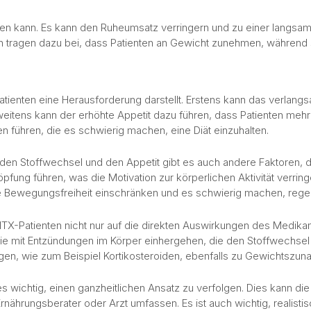
sen kann. Es kann den Ruheumsatz verringern und zu einer langsa
en tragen dazu bei, dass Patienten an Gewicht zunehmen, währen
tienten eine Herausforderung darstellt. Erstens kann das verla
Zweitens kann der erhöhte Appetit dazu führen, dass Patienten meh
führen, die es schwierig machen, eine Diät einzuhalten.
n Stoffwechsel und den Appetit gibt es auch andere Faktoren, d
ung führen, was die Motivation zur körperlichen Aktivität verring
e Bewegungsfreiheit einschränken und es schwierig machen, regel
TX-Patienten nicht nur auf die direkten Auswirkungen des Medika
 mit Entzündungen im Körper einhergehen, die den Stoffwechsel b
, wie zum Beispiel Kortikosteroiden, ebenfalls zu Gewichtszun
es wichtig, einen ganzheitlichen Ansatz zu verfolgen. Dies kann d
rnährungsberater oder Arzt umfassen. Es ist auch wichtig, realist